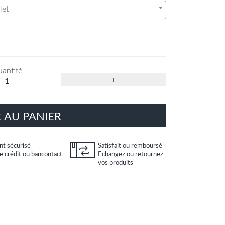
let
antité
+
 AU PANIER
t sécurisé
Satisfait ou remboursé
e crédit ou bancontact
Echangez ou retournez
vos produits