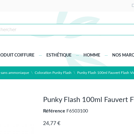
D
ODUIT COIFFURE
ESTHÉTIQUE
HOMME
NOS MAR
e sans ammoniaque
Coloration Punky Flash
Punky Flash 100ml Fauvert Flash Vi
Punky Flash 100ml Fauvert F
Référence
F6503100
24,77 €