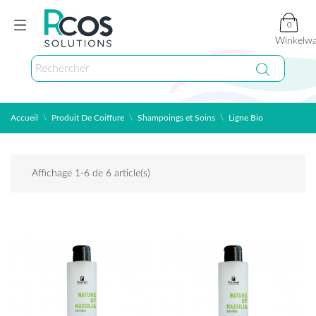
0
Winkelw
Accueil
Produit De Coiffure
Shampoings et Soins
Ligne Bio
Affichage 1-6 de 6 article(s)