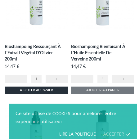
Bioshampoing Ressourçant À
Bioshampoing Bienfaisant À
L'Extrait Végétal D'Olivier
L'Huile Essentielle De
200ml
Verveine 200ml
Prix
Prix
14,47 €
14,47 €
-
+
-
+
AJOUTER AU PANIER
AJOUTER AU PANIER
Ce site utilise de
pour améliorer votre
COOKIES
expérience utilisateur
done
LIRE LA POLITIQUE
ACCEPTER