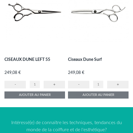
CISEAUX DUNE LEFT 55
Ciseaux Dune Surf
Prix
Prix
249,08 €
249,08 €
-
+
-
+
AJOUTER AU PANIER
AJOUTER AU PANIER
Intéressé(e) de connaître les techniques, tendances du
monde de la coiffure et de l'esthétique?