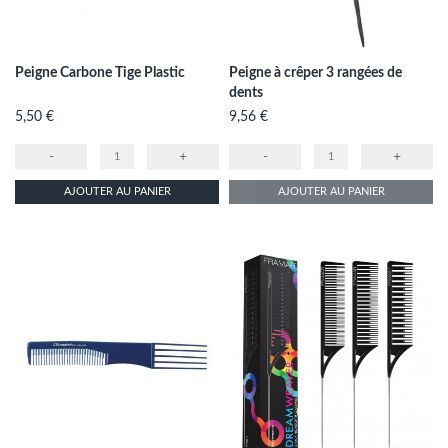
Peigne Carbone Tige Plastic
Peigne à crêper 3 rangées de
dents
Prix
Prix
5,50 €
9,56 €
-
+
-
+
AJOUTER AU PANIER
AJOUTER AU PANIER