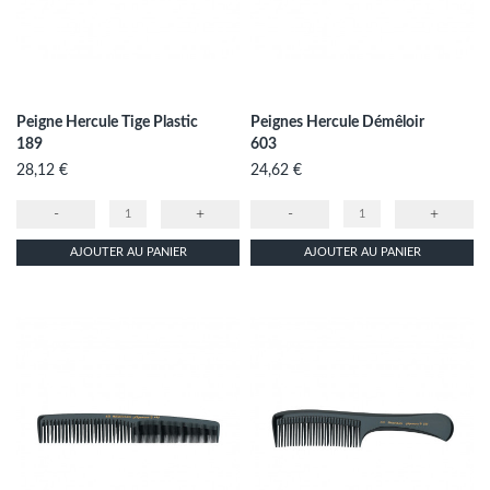
Peigne Hercule Tige Plastic
Peignes Hercule Démêloir
189
603
Prix
Prix
28,12 €
24,62 €
-
+
-
+
AJOUTER AU PANIER
AJOUTER AU PANIER