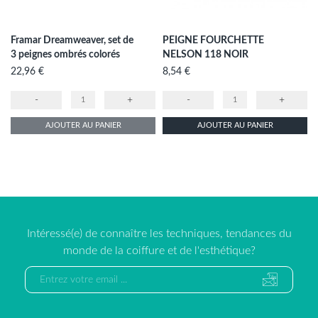
Framar Dreamweaver, set de
PEIGNE FOURCHETTE
3 peignes ombrés colorés
NELSON 118 NOIR
Prix
Prix
22,96 €
8,54 €
-
+
-
+
AJOUTER AU PANIER
AJOUTER AU PANIER
Intéressé(e) de connaître les techniques, tendances du
monde de la coiffure et de l'esthétique?