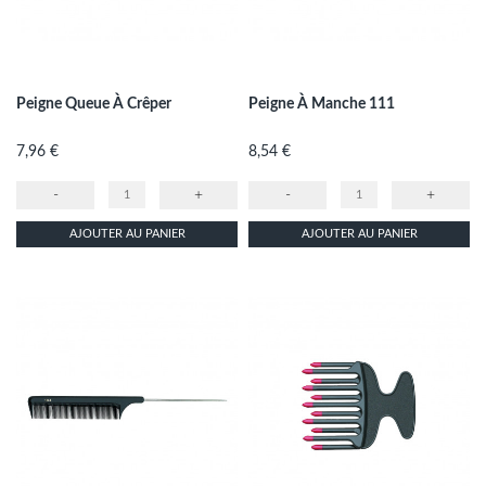
Peigne Queue À Crêper
Peigne À Manche 111
Prix
Prix
7,96 €
8,54 €
-
+
-
+
AJOUTER AU PANIER
AJOUTER AU PANIER