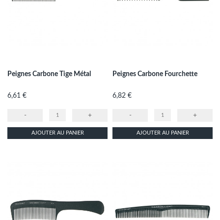
Peignes Carbone Tige Métal
Peignes Carbone Fourchette
Prix
Prix
6,61 €
6,82 €
-
+
-
+
AJOUTER AU PANIER
AJOUTER AU PANIER