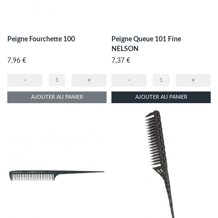
Peigne Fourchette 100
Peigne Queue 101 Fine
NELSON
Prix
Prix
7,96 €
7,37 €
-
+
-
+
AJOUTER AU PANIER
AJOUTER AU PANIER