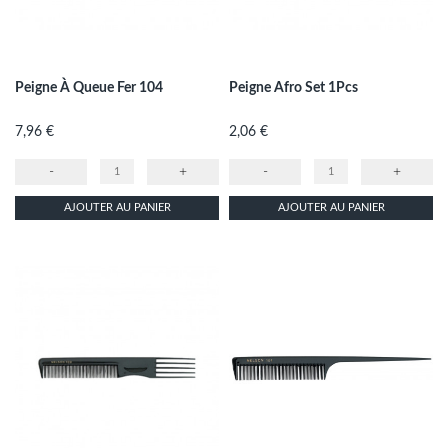
Peigne À Queue Fer 104
Peigne Afro Set 1Pcs
Prix
Prix
7,96 €
2,06 €
-
+
-
+
AJOUTER AU PANIER
AJOUTER AU PANIER