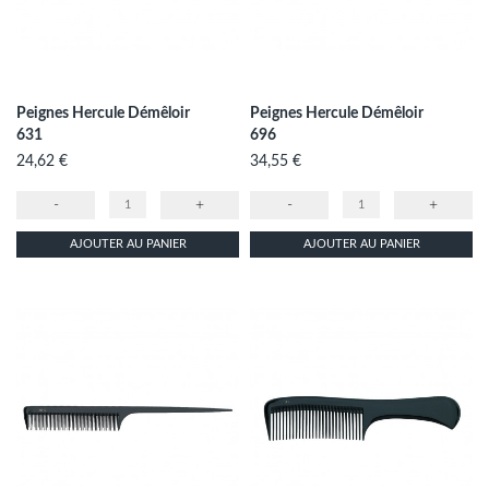
Peignes Hercule Démêloir
Peignes Hercule Démêloir
631
696
Prix
Prix
24,62 €
34,55 €
-
+
-
+
AJOUTER AU PANIER
AJOUTER AU PANIER