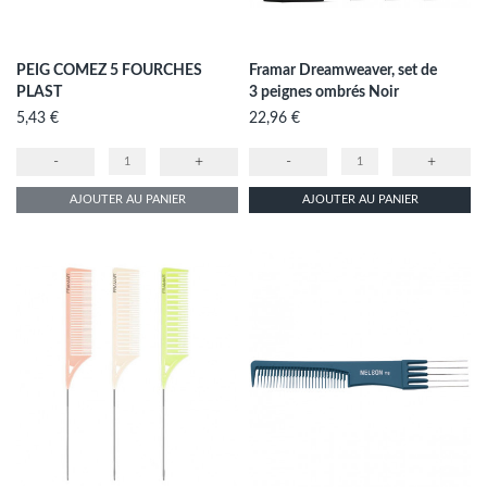
PEIG COMEZ 5 FOURCHES
Framar Dreamweaver, set de
PLAST
3 peignes ombrés Noir
Prix
Prix
5,43 €
22,96 €
-
+
-
+
AJOUTER AU PANIER
AJOUTER AU PANIER