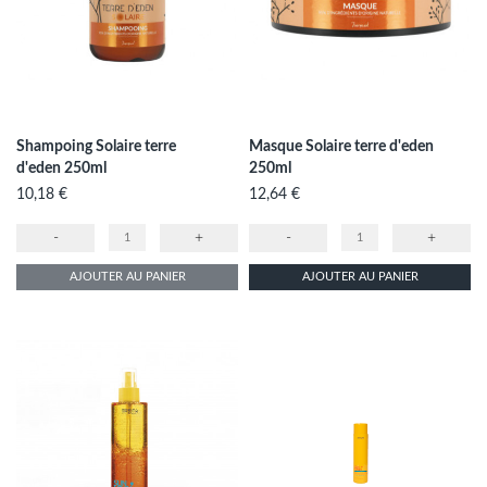
Shampoing Solaire terre
Masque Solaire terre d'eden
d'eden 250ml
250ml
Prix
Prix
10,18 €
12,64 €
-
+
-
+
AJOUTER AU PANIER
AJOUTER AU PANIER