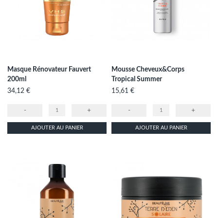
Masque Rénovateur Fauvert
Mousse Cheveux&Corps
200ml
Tropical Summer
Prix
Prix
34,12 €
15,61 €
-
+
-
+
AJOUTER AU PANIER
AJOUTER AU PANIER