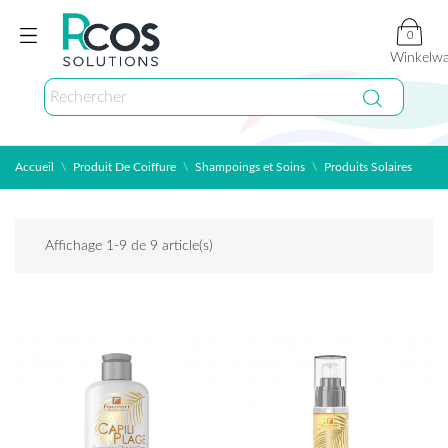
0
Winkelw
Accueil
Produit De Coiffure
Shampoings et Soins
Produits Solaires
Affichage 1-9 de 9 article(s)