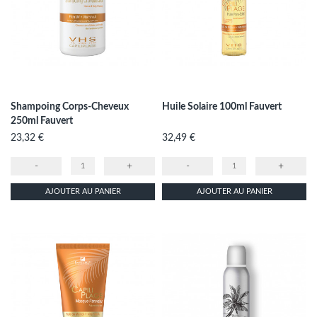
Shampoing Corps-Cheveux
Huile Solaire 100ml Fauvert
250ml Fauvert
Prix
Prix
23,32 €
32,49 €
-
+
-
+
AJOUTER AU PANIER
AJOUTER AU PANIER