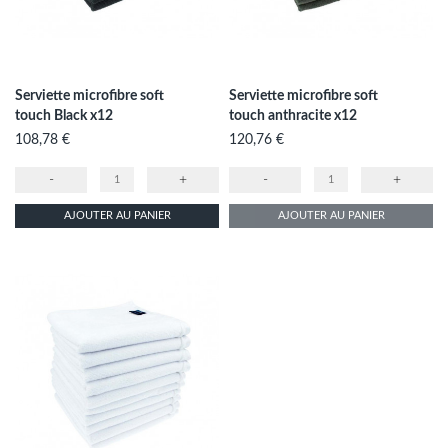
Serviette microfibre soft
Serviette microfibre soft
touch Black x12
touch anthracite x12
Prix
Prix
108,78 €
120,76 €
-
+
-
+
AJOUTER AU PANIER
AJOUTER AU PANIER