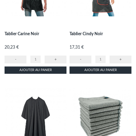
Tablier Carine Noir
Tablier Cindy Noir
Prix
Prix
20,23 €
17,31 €
-
+
-
+
AJOUTER AU PANIER
AJOUTER AU PANIER