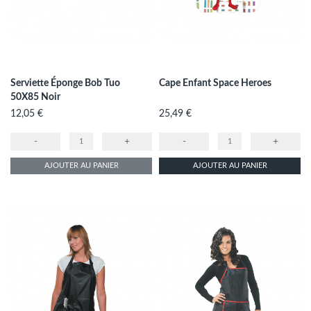
Serviette Éponge Bob Tuo
Cape Enfant Space Heroes
50X85 Noir
Prix
Prix
12,05 €
25,49 €
-
+
-
+
AJOUTER AU PANIER
AJOUTER AU PANIER