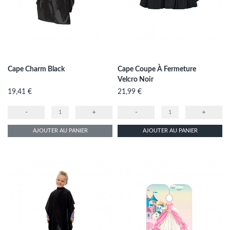
Cape Charm Black
Cape Coupe À Fermeture
Velcro Noir
Prix
Prix
19,41 €
21,99 €
-
+
-
+
AJOUTER AU PANIER
AJOUTER AU PANIER