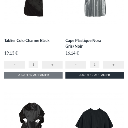
Tablier Colo Charme Black
Cape Plastique Nora
Gris/Noir
Prix
Prix
19,13 €
16,14 €
-
+
-
+
AJOUTER AU PANIER
AJOUTER AU PANIER