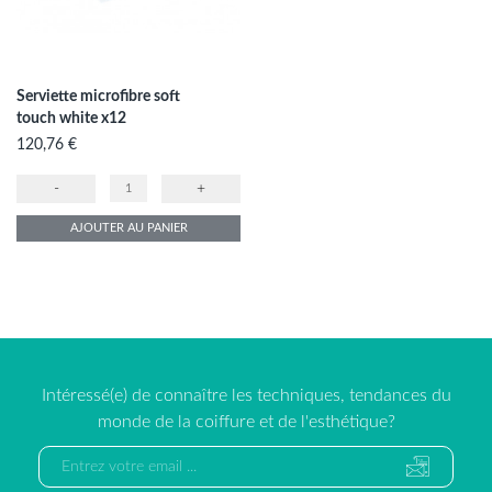
Serviette microfibre soft
touch white x12
Prix
120,76 €
-
+
AJOUTER AU PANIER
Intéressé(e) de connaître les techniques, tendances du
monde de la coiffure et de l'esthétique?