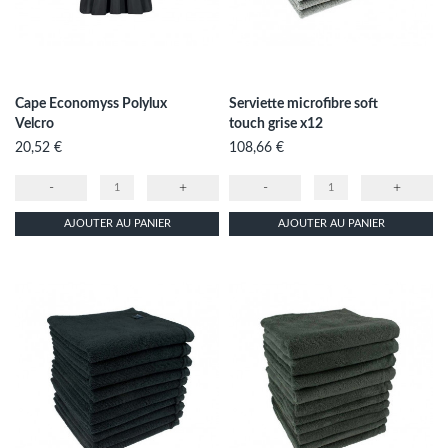
Cape Economyss Polylux
Serviette microfibre soft
Velcro
touch grise x12
Prix
Prix
20,52 €
108,66 €
-
+
-
+
AJOUTER AU PANIER
AJOUTER AU PANIER