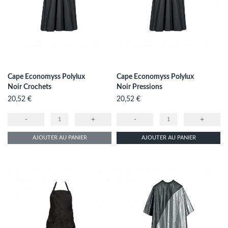
Cape Economyss Polylux
Cape Economyss Polylux
Noir Crochets
Noir Pressions
Prix
Prix
20,52 €
20,52 €
-
+
-
+
AJOUTER AU PANIER
AJOUTER AU PANIER