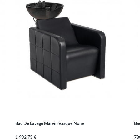
Bac De Lavage Marvin Vasque Noire
Bac
Prix
Pri
1 902,73 €
78