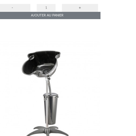
-
+
AJOUTER AU PANIER