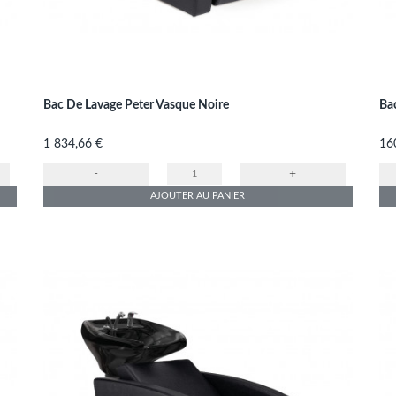
Bac De Lavage Peter Vasque Noire
Bac
Prix
Pri
1 834,66 €
16
-
+
AJOUTER AU PANIER