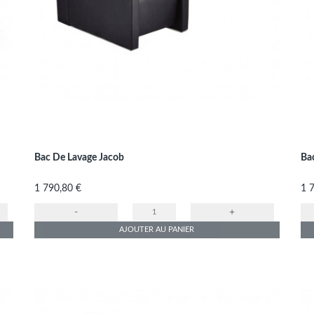
Bac De Lavage Jacob
Ba
Prix
Pri
1 790,80 €
1 
-
+
AJOUTER AU PANIER