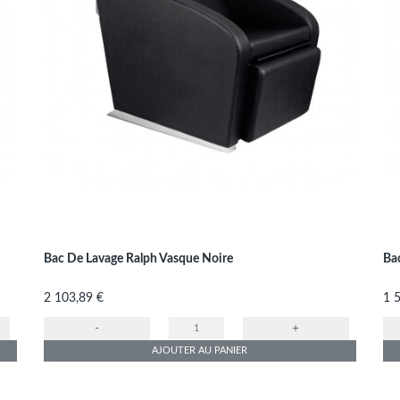
Bac De Lavage Ralph Vasque Noire
Ba
Prix
Pri
2 103,89 €
1 
-
+
AJOUTER AU PANIER