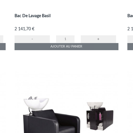
Bac De Lavage Basil
Ba
Prix
Pri
2 141,70 €
2 
-
+
AJOUTER AU PANIER