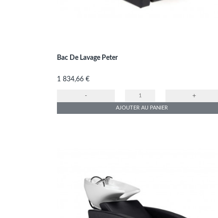
Bac De Lavage Peter
Prix
1 834,66 €
-
+
AJOUTER AU PANIER