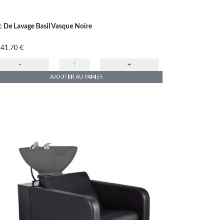
c De Lavage Basil Vasque Noire
x
141,70 €
-
+
AJOUTER AU PANIER