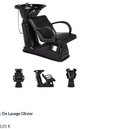
 De Lavage Olivier
x
8,01 €