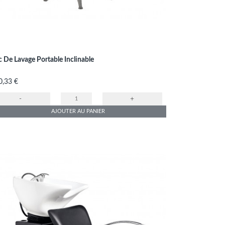
 De Lavage Portable Inclinable
x
0,33 €
-
+
AJOUTER AU PANIER