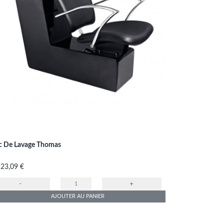
c De Lavage Thomas
x
523,09 €
-
+
AJOUTER AU PANIER