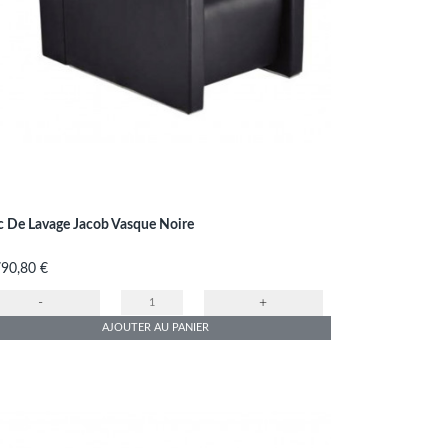
c De Lavage Jacob Vasque Noire
x
790,80 €
-
+
AJOUTER AU PANIER