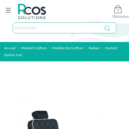
0
Winkelw
Accueil
Matériel Coiffure
Mobilier De Coiffure
Barbier
Fauteuil
Barbier Karl