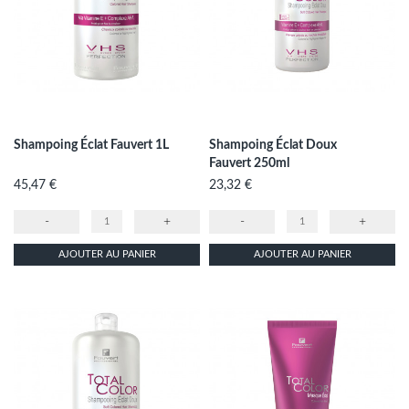
Shampoing Éclat Fauvert 1L
Shampoing Éclat Doux
Fauvert 250ml
Prix
Prix
45,47 €
23,32 €
-
+
-
+
AJOUTER AU PANIER
AJOUTER AU PANIER