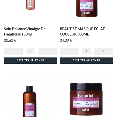
Soin Brillance Vinaigre De
BEAUTIST MASQUE ECLAT
Framboise 150ml
COULEUR 500ML
Prix
Prix
20,60 €
34,39 €
-
+
-
+
AJOUTER AU PANIER
AJOUTER AU PANIER