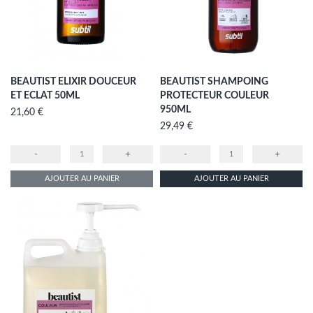
BEAUTIST ELIXIR DOUCEUR
BEAUTIST SHAMPOING
ET ECLAT 50ML
PROTECTEUR COULEUR
950ML
Prix
21,60 €
Prix
29,49 €
-
+
-
+
AJOUTER AU PANIER
AJOUTER AU PANIER