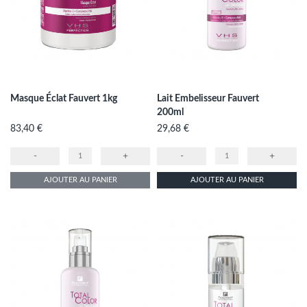
Masque Éclat Fauvert 1kg
Lait Embelisseur Fauvert
200ml
Prix
Prix
83,40 €
29,68 €
-
+
-
+
AJOUTER AU PANIER
AJOUTER AU PANIER