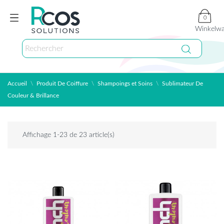
0
Winkelw
Accueil
Produit De Coiffure
Shampoings et Soins
Sublimateur De
Couleur & Brillance
Affichage 1-23 de 23 article(s)