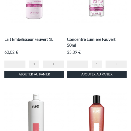
Lait Embelisseur Fauvert 1L
Concentré Lumière Fauvert
50ml
Prix
Prix
60,02 €
35,39 €
-
+
-
+
AJOUTER AU PANIER
AJOUTER AU PANIER