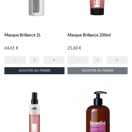
Masque Brillance 1L
Masque Brillance 200ml
Prix
Prix
64,61 €
21,60 €
-
+
-
+
AJOUTER AU PANIER
AJOUTER AU PANIER