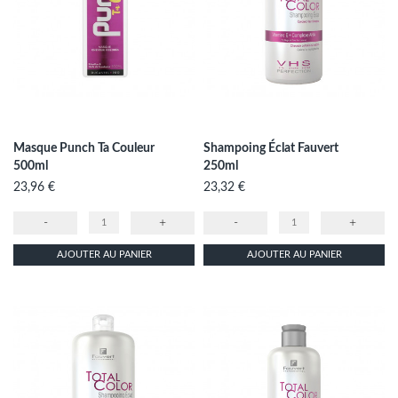
Masque Punch Ta Couleur
Shampoing Éclat Fauvert
500ml
250ml
Prix
Prix
23,96 €
23,32 €
-
+
-
+
AJOUTER AU PANIER
AJOUTER AU PANIER