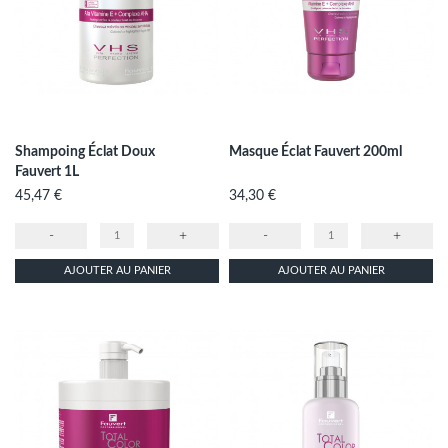
Shampoing Éclat Doux
Masque Éclat Fauvert 200ml
Fauvert 1L
Prix
Prix
45,47 €
34,30 €
-
+
-
+
AJOUTER AU PANIER
AJOUTER AU PANIER