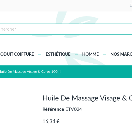
D
ODUIT COIFFURE
ESTHÉTIQUE
HOMME
NOS MAR
uile De Massage Visage & Corps 100ml
Huile De Massage Visage & 
Référence
ETV024
16,34 €