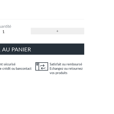
antité
+
 AU PANIER
t sécurisé
Satisfait ou remboursé
e crédit ou bancontact
Echangez ou retournez
vos produits