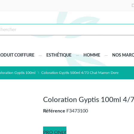
D
ODUIT COIFFURE
ESTHÉTIQUE
HOMME
NOS MAR
oloration Gyptis 100ml
Coloration Gyptis 100ml 4/73 Chat Marron Dore
Coloration Gyptis 100ml 4/
Référence
F3473100
PRO ONLY