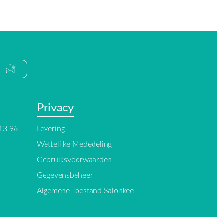
Privacy
 13 96
Levering
Wettelijke Mededeling
Gebruiksvoorwaarden
Gegevensbeheer
Algemene Toestand Salonkee