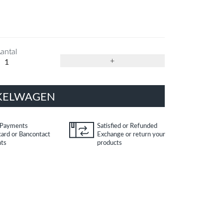
antal
+
KELWAGEN
 Payments
Satisfied or Refunded
card or Bancontact
Exchange or return your
ts
products