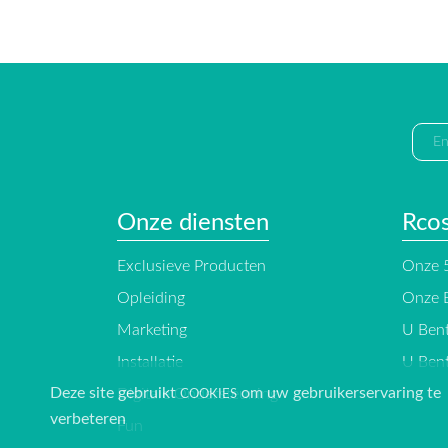
Onze diensten
Rco
Exclusieve Producten
Onze 5
Opleiding
Onze 
Marketing
U Bent
Installatie
U Bent
Deze site gebruikt
om uw gebruikerservaring te
Digitale Ondersteuning
COOKIES
verbeteren
Fun