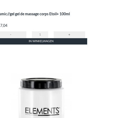
mic//gel gel de massage corps Etoil+ 100ml
s
27,04
-
+
IN WINKELWAGEN