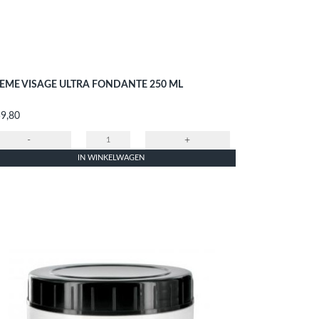
EME VISAGE ULTRA FONDANTE 250 ML
s
59,80
-
+
IN WINKELWAGEN