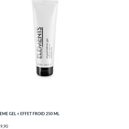
EME GEL + EFFET FROID 250 ML
s
59,90