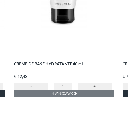
CREME DE BASE HYDRATANTE 40 ml
CR
Prijs
Prij
€ 12,43
€ 
-
+
IN WINKELWAGEN