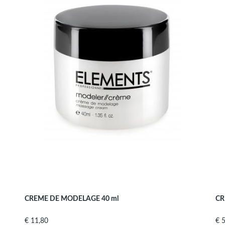
CREME DE MODELAGE 40 ml
CR
Prijs
Prij
€ 11,80
€ 