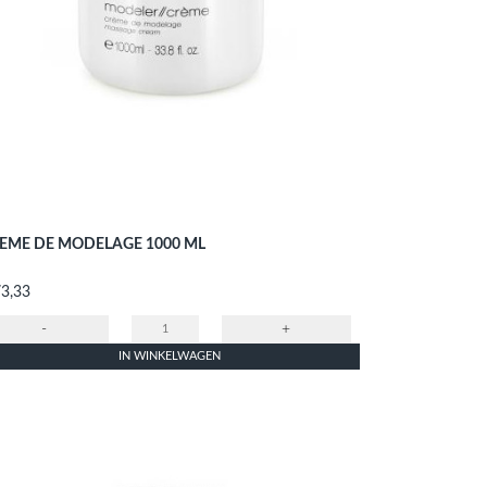
EME DE MODELAGE 1000 ML
s
73,33
-
+
IN WINKELWAGEN