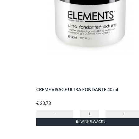
CREME VISAGE ULTRA FONDANTE 40 ml
Prijs
€ 23,78
-
+
IN WINKELWAGEN