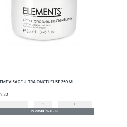
EME VISAGE ULTRA ONCTUEUSE 250 ML
s
59,80
-
+
IN WINKELWAGEN