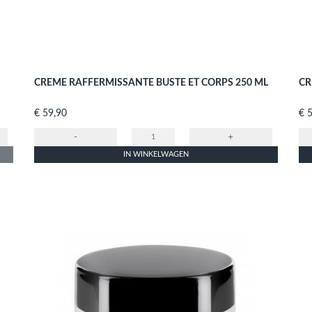
CREME RAFFERMISSANTE BUSTE ET CORPS 250 ML
CR
Prijs
Prij
€ 59,90
€ 
-
+
IN WINKELWAGEN