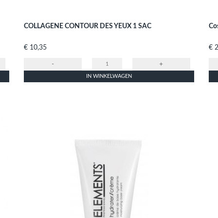
COLLAGENE CONTOUR DES YEUX 1 SAC
Cos
Prijs
Prij
€ 10,35
€ 
-
+
IN WINKELWAGEN