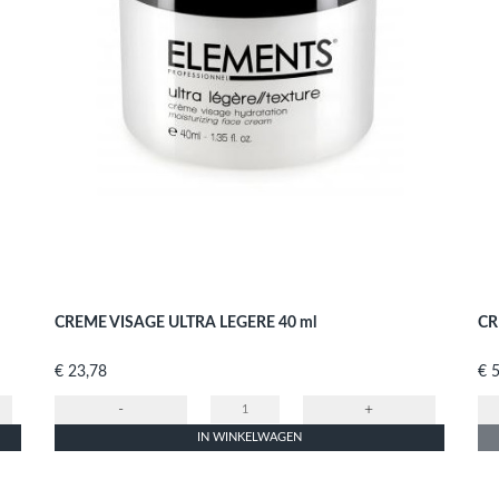
CREME VISAGE ULTRA LEGERE 40 ml
CR
Prijs
Prij
€ 23,78
€ 
-
+
IN WINKELWAGEN