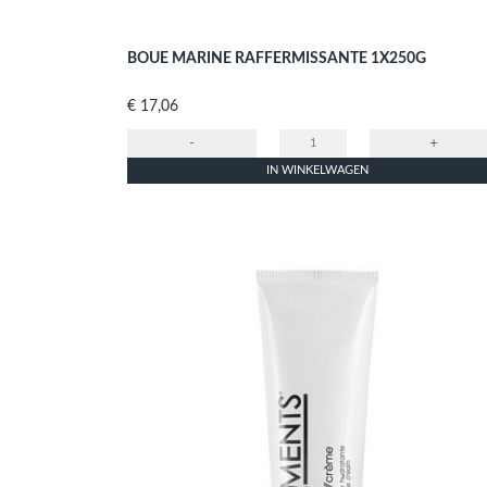
BOUE MARINE RAFFERMISSANTE 1X250G
Prijs
€ 17,06
-
+
IN WINKELWAGEN