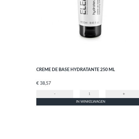
CREME DE BASE HYDRATANTE 250 ML
Prijs
€ 38,57
-
+
IN WINKELWAGEN