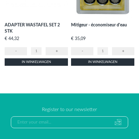
ADAPTER WASTAFEL SET 2
Mitigeur - économiseur d'eau
STK
Prijs
Prijs
€ 44,32
€ 35,09
-
+
-
+
IN WINKELWAGEN
IN WINKELWAGEN
Register to our newsletter