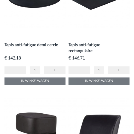
Tapis anti-fatigue demi.cercle
Tapis anti-fatigue
rectangulaire
Prijs
Prijs
€ 142,18
€ 146,71
-
+
-
+
IN WINKELWAGEN
IN WINKELWAGEN