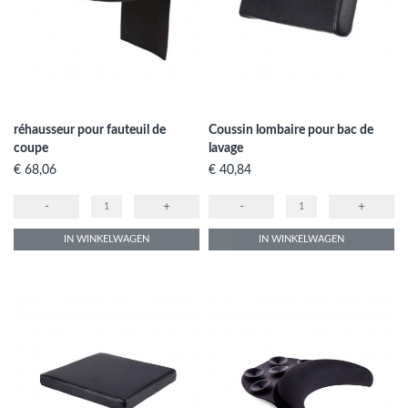
réhausseur pour fauteuil de
Coussin lombaire pour bac de
coupe
lavage
Prijs
Prijs
€ 68,06
€ 40,84
-
+
-
+
IN WINKELWAGEN
IN WINKELWAGEN