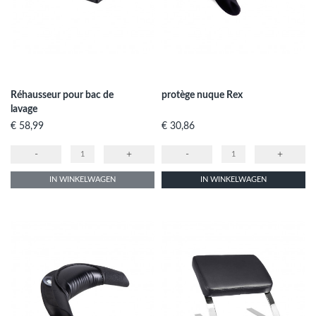
Réhausseur pour bac de
protège nuque Rex
lavage
Prijs
Prijs
€ 58,99
€ 30,86
-
+
-
+
IN WINKELWAGEN
IN WINKELWAGEN