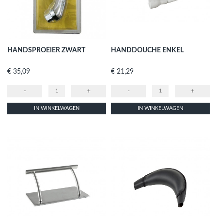
HANDSPROEIER ZWART
HANDDOUCHE ENKEL
Prijs
Prijs
€ 35,09
€ 21,29
-
+
-
+
IN WINKELWAGEN
IN WINKELWAGEN