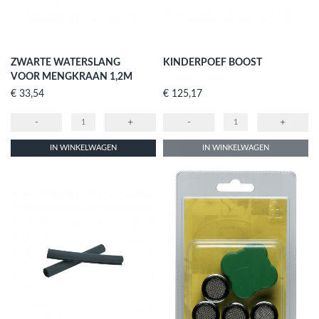
ZWARTE WATERSLANG
KINDERPOEF BOOST
VOOR MENGKRAAN 1,2M
Prijs
Prijs
€ 33,54
€ 125,17
-
+
-
+
IN WINKELWAGEN
IN WINKELWAGEN