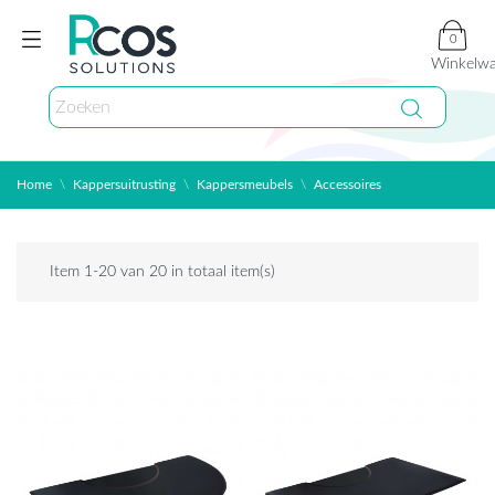
0
Winkelw
Home
Kappersuitrusting
Kappersmeubels
Accessoires
Item 1-20 van 20 in totaal item(s)