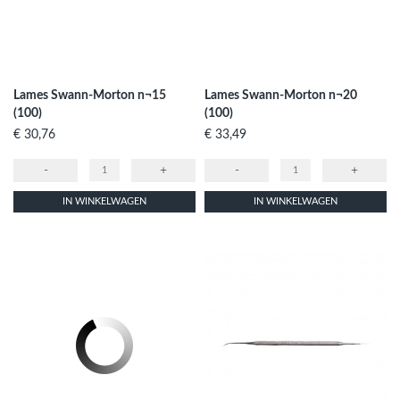
Lames Swann-Morton n¬15
Lames Swann-Morton n¬20
(100)
(100)
Prijs
Prijs
€ 30,76
€ 33,49
-
+
-
+
IN WINKELWAGEN
IN WINKELWAGEN