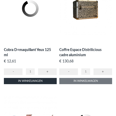
Cobra D+maquillant Yeux 125
Coffre Espace Distrilicious
ml
cadre aluminium
Prijs
Prijs
€ 12,61
€ 130,68
-
+
-
+
IN WINKELWAGEN
IN WINKELWAGEN