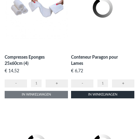
Compresses Eponges
Conteneur Paragon pour
25x60cm (4)
Lames
Prijs
Prijs
€ 14,52
€ 6,72
-
+
-
+
IN WINKELWAGEN
IN WINKELWAGEN