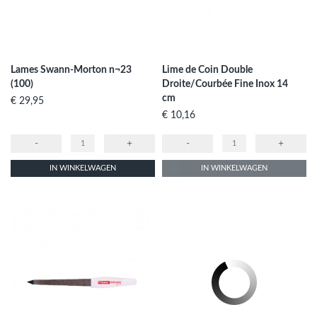
Lames Swann-Morton n¬23
Lime de Coin Double
(100)
Droite/Courbée Fine Inox 14
cm
Prijs
€ 29,95
Prijs
€ 10,16
-
+
-
+
IN WINKELWAGEN
IN WINKELWAGEN