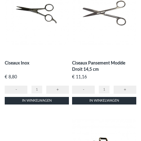
Ciseaux Inox
Ciseaux Pansement Modèle
Droit 14,5 cm
Prijs
Prijs
€ 8,80
€ 11,16
-
+
-
+
IN WINKELWAGEN
IN WINKELWAGEN