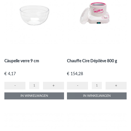
Càupelle verre 9 cm
Chauffe Cire Dépilève 800 g
Prijs
Prijs
€ 4,17
€ 154,28
-
+
-
+
IN WINKELWAGEN
IN WINKELWAGEN