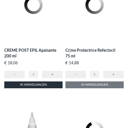
CREME POST EPIL Apaisante
Cr¦me Protectrice Refectocil
200 ml
75 ml
Prijs
Prijs
€ 18,06
€ 14,88
-
+
-
+
IN WINKELWAGEN
IN WINKELWAGEN