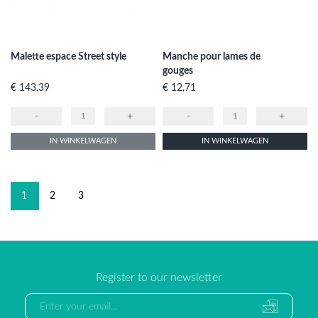
Malette espace Street style
Manche pour lames de
gouges
Prijs
Prijs
€ 143,39
€ 12,71
-
+
-
+
IN WINKELWAGEN
IN WINKELWAGEN
1
2
3
Register to our newsletter