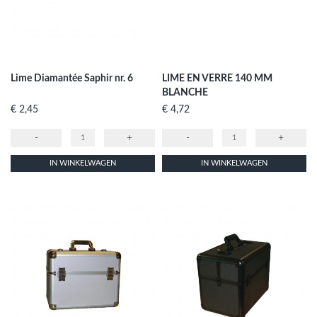
Lime Diamantée Saphir nr. 6
LIME EN VERRE 140 MM
BLANCHE
Prijs
Prijs
€ 2,45
€ 4,72
-
+
-
+
IN WINKELWAGEN
IN WINKELWAGEN