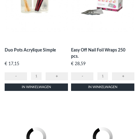
Duo Pots Acrylique Simple
Easy Off Nail Foil Wraps 250
pcs.
Prijs
Prijs
€ 17,15
€ 28,59
-
+
-
+
IN WINKELWAGEN
IN WINKELWAGEN