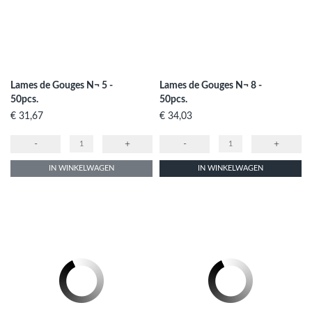
Lames de Gouges N¬ 5 -
Lames de Gouges N¬ 8 -
50pcs.
50pcs.
Prijs
Prijs
€ 31,67
€ 34,03
-
+
-
+
IN WINKELWAGEN
IN WINKELWAGEN