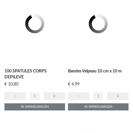
100 SPATULES CORPS
Bandes Velpeau 10 cm x 10 m
DEPILEVE
Prijs
Prijs
€ 10,80
€ 4,99
-
+
-
+
IN WINKELWAGEN
IN WINKELWAGEN