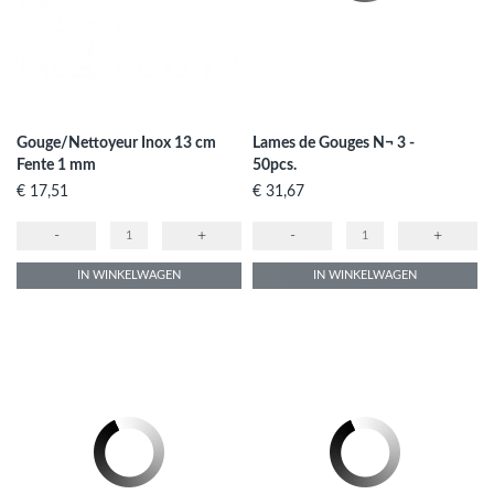
Gouge/Nettoyeur Inox 13 cm
Lames de Gouges N¬ 3 -
Fente 1 mm
50pcs.
Prijs
Prijs
€ 17,51
€ 31,67
-
+
-
+
IN WINKELWAGEN
IN WINKELWAGEN