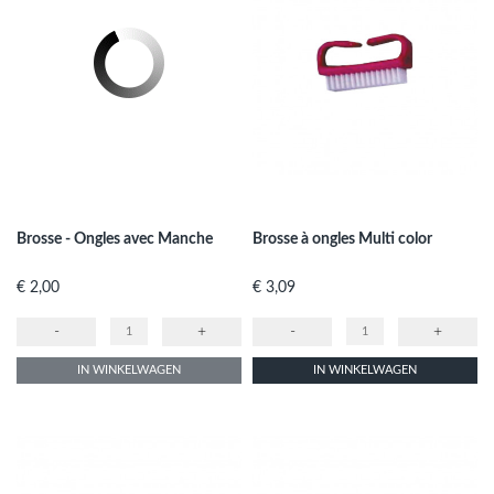
Brosse - Ongles avec Manche
Brosse à ongles Multi color
Prijs
Prijs
€ 2,00
€ 3,09
-
+
-
+
IN WINKELWAGEN
IN WINKELWAGEN