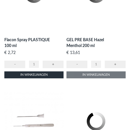
Flacon Spray PLASTIQUE
GEL PRE BASE Hazel
100 ml
Menthol 200 ml
Prijs
Prijs
€ 2,72
€ 13,61
-
+
-
+
IN WINKELWAGEN
IN WINKELWAGEN