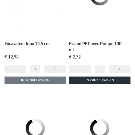
Excavateur Inox 14,5 cm
Flacon PET avec Pompe 100
ml
Prijs
Prijs
€ 12,98
€ 2,72
-
+
-
+
IN WINKELWAGEN
IN WINKELWAGEN