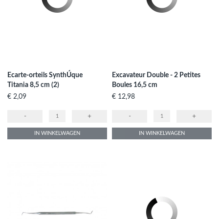
Ecarte-orteils SynthÚque
Excavateur Double - 2 Petites
Titania 8,5 cm (2)
Boules 16,5 cm
Prijs
Prijs
€ 2,09
€ 12,98
-
+
-
+
IN WINKELWAGEN
IN WINKELWAGEN