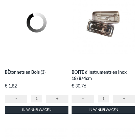
BÈtonnets en Bois (3)
BOITE d'Instruments en Inox
18/8/4cm
Prijs
Prijs
€ 1,82
€ 30,76
-
+
-
+
IN WINKELWAGEN
IN WINKELWAGEN