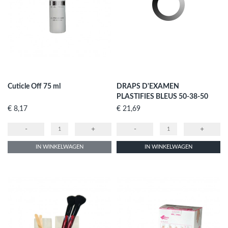
Cuticle Off 75 ml
DRAPS D'EXAMEN
PLASTIFIES BLEUS 50-38-50
Prijs
Prijs
€ 8,17
€ 21,69
-
+
-
+
IN WINKELWAGEN
IN WINKELWAGEN