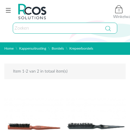
0
Winkelw
Home
Kappersuitrusting
Borstels
Krepeerborstels
Item 1-2 van 2 in totaal item(s)