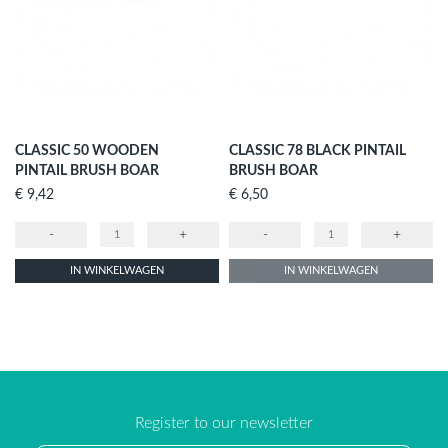
CLASSIC 50 WOODEN
CLASSIC 78 BLACK PINTAIL
PINTAIL BRUSH BOAR
BRUSH BOAR
Prijs
Prijs
€ 9,42
€ 6,50
-
+
-
+
IN WINKELWAGEN
IN WINKELWAGEN
Register to our newsletter