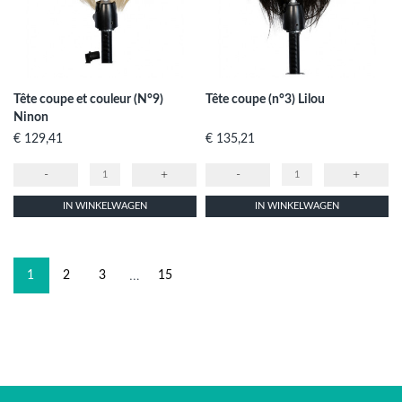
Tête coupe et couleur (N°9)
Tête coupe (n°3) Lilou
Ninon
Prijs
Prijs
€ 129,41
€ 135,21
-
+
-
+
IN WINKELWAGEN
IN WINKELWAGEN
…
1
2
3
15