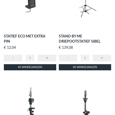
STATIEF ECO MET EXTRA
STAND BY ME
PIN
DRIEPOOTSTATIEF SIBEL
Prijs
Prijs
€ 12,04
€ 139,08
-
+
-
+
IN WINKELWAGEN
IN WINKELWAGEN