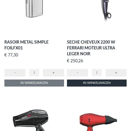
RASOIR METAL SIMPLE
SECHE CHEVEUX 2200 W
FOILFX01
FERRARI MOTEUR ULTRA
LEGER NOIR
Prijs
€ 77,30
Prijs
€ 250,26
-
+
-
+
IN WINKELWAGEN
IN WINKELWAGEN