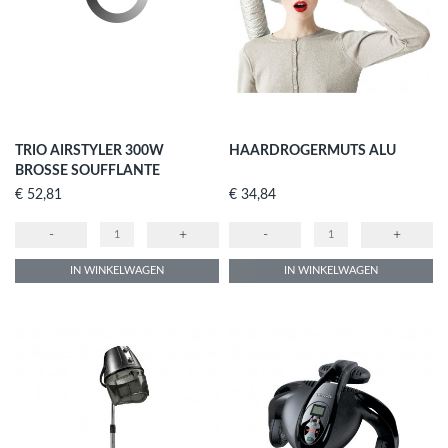
TRIO AIRSTYLER 300W
HAARDROGERMUTS ALU
BROSSE SOUFFLANTE
Prijs
Prijs
€ 52,81
€ 34,84
-
+
-
+
IN WINKELWAGEN
IN WINKELWAGEN