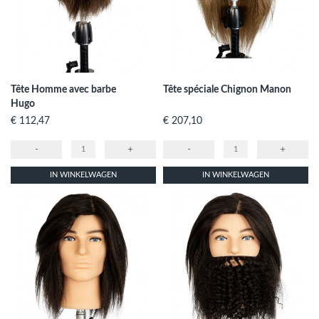
Tête Homme avec barbe
Tête spéciale Chignon Manon
Hugo
Prijs
Prijs
€ 112,47
€ 207,10
-
+
-
+
IN WINKELWAGEN
IN WINKELWAGEN