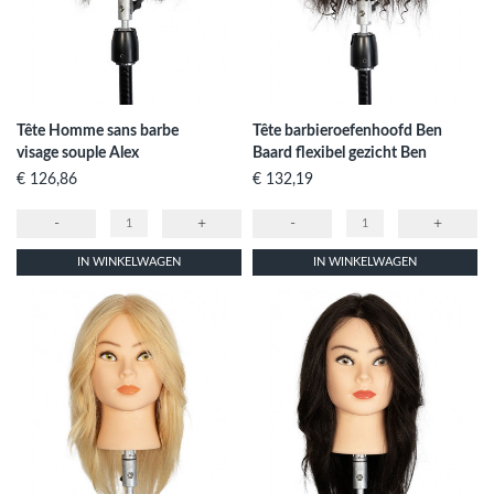
Tête Homme sans barbe
Tête barbieroefenhoofd Ben
visage souple Alex
Baard flexibel gezicht Ben
Prijs
Prijs
€ 126,86
€ 132,19
-
+
-
+
IN WINKELWAGEN
IN WINKELWAGEN