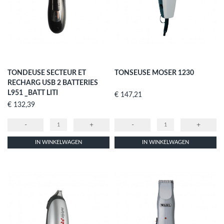
TONDEUSE SECTEUR ET
TONSEUSE MOSER 1230
RECHARG USB 2 BATTERIES
L951 _BATT LITI
Prijs
€ 147,21
Prijs
€ 132,39
-
+
-
+
IN WINKELWAGEN
IN WINKELWAGEN