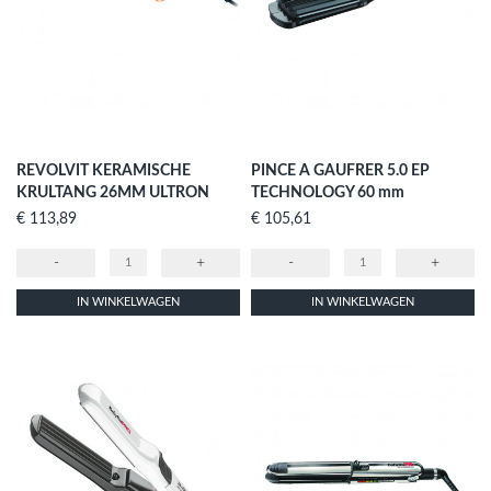
REVOLVIT KERAMISCHE
PINCE A GAUFRER 5.0 EP
KRULTANG 26MM ULTRON
TECHNOLOGY 60 mm
Prijs
Prijs
€ 113,89
€ 105,61
-
+
-
+
IN WINKELWAGEN
IN WINKELWAGEN