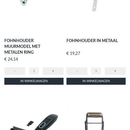
FOHNHOUDER
FOHNHOUDER IN METAAL
MUURMODEL MET
METALEN RING
Prijs
€ 19,27
Prijs
€ 24,14
-
+
-
+
IN WINKELWAGEN
IN WINKELWAGEN