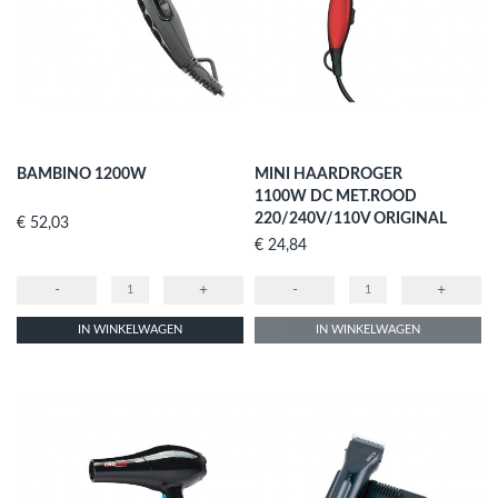
BAMBINO 1200W
MINI HAARDROGER
1100W DC MET.ROOD
220/240V/110V ORIGINAL
Prijs
€ 52,03
Prijs
€ 24,84
-
+
-
+
IN WINKELWAGEN
IN WINKELWAGEN