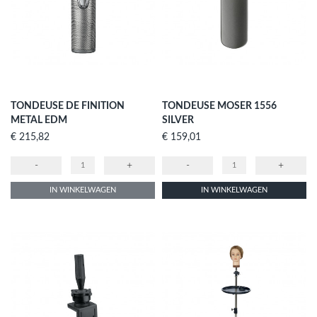
TONDEUSE DE FINITION
TONDEUSE MOSER 1556
METAL EDM
SILVER
Prijs
Prijs
€ 215,82
€ 159,01
-
+
-
+
IN WINKELWAGEN
IN WINKELWAGEN