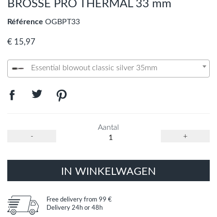
BROSSE PRO THERMAL 33 mm
Référence
OGBPT33
€ 15,97
Essential blowout classic silver 35mm
Aantal
-
+
IN WINKELWAGEN
Free delivery from 99 €
Delivery 24h or 48h